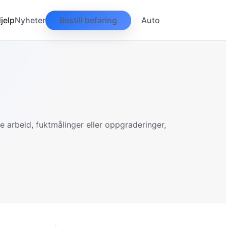
jelp
Nyheter
Bestill befaring
Auto
e arbeid, fuktmålinger eller oppgraderinger,