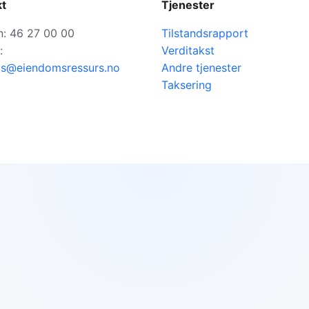
kt
Tjenester
n: 46 27 00 00
Tilstandsrapport
:
Verditakst
as@eiendomsressurs.no
Andre tjenester
Taksering