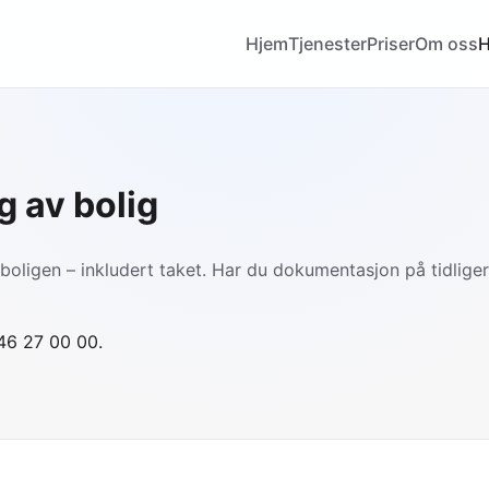
Hjem
Tjenester
Priser
Om oss
H
g av bolig
boligen – inkludert taket. Har du dokumentasjon på tidliger
 46 27 00 00.