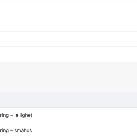
ing – leilighet
aring – småhus