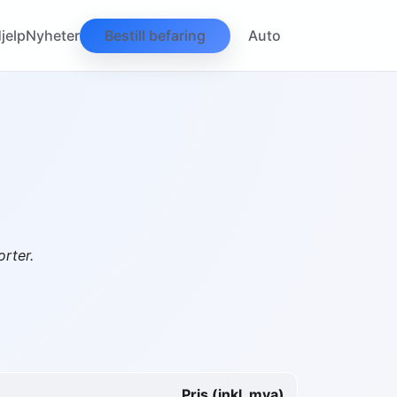
jelp
Nyheter
Bestill befaring
Auto
orter.
Pris (inkl. mva)