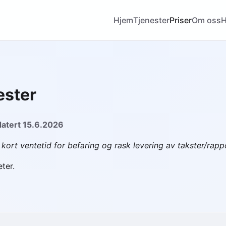
Hjem
Tjenester
Priser
Om oss
H
ester
datert 15.6.2026
i kort ventetid for befaring og rask levering av takster/rapp
ter.