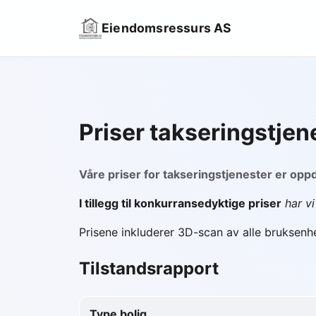
Eiendomsressurs AS
Priser takseringstjen
Våre priser for takseringstjenester er opp
I tillegg til konkurransedyktige priser
har v
Prisene inkluderer 3D-scan av alle bruksenhe
Tilstandsrapport
Type bolig