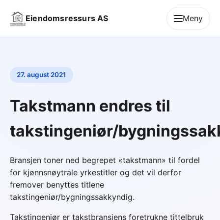
Eiendomsressurs AS
Meny
27. august 2021
Takstmann endres til
takstingeniør/bygningssak
Bransjen toner ned begrepet «takstmann» til fordel
for kjønnsnøytrale yrkestitler og det vil derfor
fremover benyttes titlene
takstingeniør/bygningssakkyndig.
Takstingeniør er takstbransjens foretrukne tittelbruk